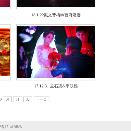
18.1.22振文曹梅岭曹府婚宴
17.12.31 兰石梁&李联婚
9
30
31
32
下一页
P备17141268号