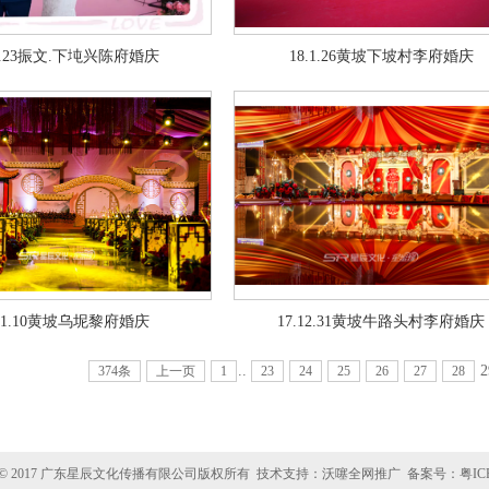
.2.23振文.下坉兴陈府婚庆
18.1.26黄坡下坡村李府婚庆
8.1.10黄坡乌坭黎府婚庆
17.12.31黄坡牛路头村李府婚庆
..
2
374条
上一页
1
23
24
25
26
27
28
HT © 2017 广东星辰文化传播有限公司版权所有 技术支持：
沃噻全网推广
备案号：
粤IC