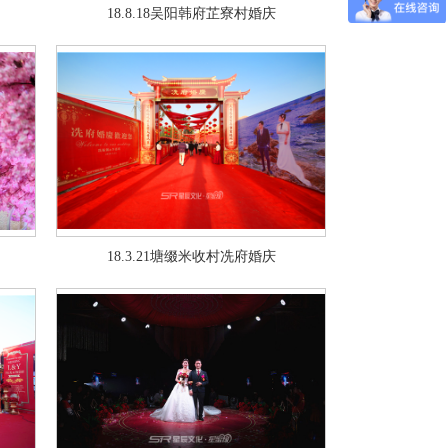
18.8.18吴阳韩府芷寮村婚庆
18.3.21塘缀米收村冼府婚庆