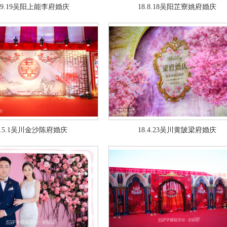
8.9.19吴阳上能李府婚庆
18.8.18吴阳芷寮姚府婚庆
8.5.1吴川金沙陈府婚庆
18.4.23吴川黄陂梁府婚庆